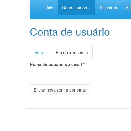
Pular
Início
Quem somos
Palestras
At
para
o
conteúdo
principal
Conta de usuário
Abas
Entrar
Recuperar senha
(aba
ativa)
primárias
Nome de usuário ou email
*
Enviar nova senha por email