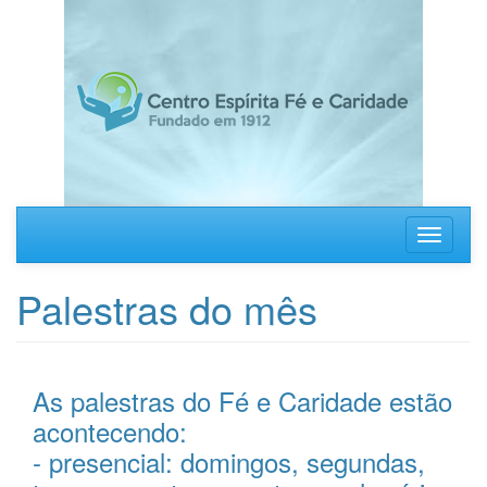
Pular
para
o
conteúdo
principal
Toggle
navigati
Palestras do mês
As palestras do Fé e Caridade estão
acontecendo:
- presencial: domingos, segundas,