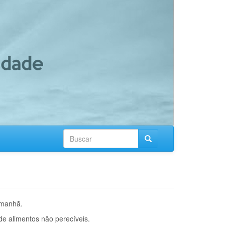
Formulário
de
Buscar
busca
 manhã.
de alimentos não perecíveis.