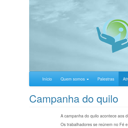
Pular
para
o
conteúdo
principal
Início
Quem somos
Palestras
At
Campanha do quilo
A campanha do quilo acontece aos d
Os trabalhadores se reúnem no Fé e 