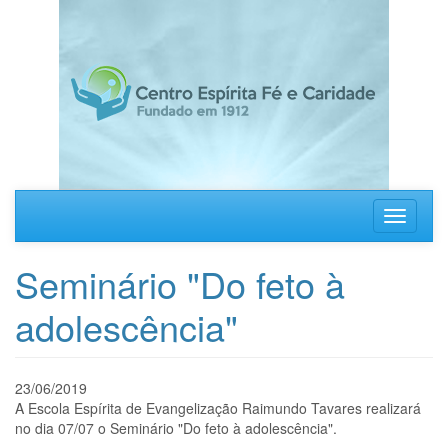
Pular
para
o
conteúdo
principal
Toggle
navigati
Seminário "Do feto à
adolescência"
23/06/2019
A Escola Espírita de Evangelização Raimundo Tavares realizará
no dia 07/07 o Seminário "Do feto à adolescência".